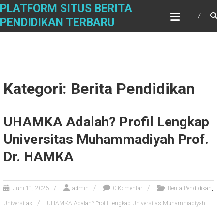
Skip
PLATFORM SITUS BERITA
to
PENDIDIKAN TERBARU
content
Kategori: Berita Pendidikan
UHAMKA Adalah? Profil Lengkap
Universitas Muhammadiyah Prof.
Dr. HAMKA
,
Juni 11, 2026
admin
0 Komentar
Berita Pendidikan
Universitas
UHAMKA Adalah? Profil Lengkap Universitas Muhammadiyah