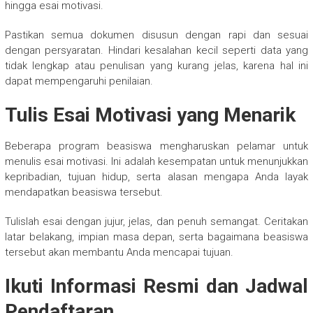
hingga esai motivasi.
Pastikan semua dokumen disusun dengan rapi dan sesuai
dengan persyaratan. Hindari kesalahan kecil seperti data yang
tidak lengkap atau penulisan yang kurang jelas, karena hal ini
dapat mempengaruhi penilaian.
Tulis Esai Motivasi yang Menarik
Beberapa program beasiswa mengharuskan pelamar untuk
menulis esai motivasi. Ini adalah kesempatan untuk menunjukkan
kepribadian, tujuan hidup, serta alasan mengapa Anda layak
mendapatkan beasiswa tersebut.
Tulislah esai dengan jujur, jelas, dan penuh semangat. Ceritakan
latar belakang, impian masa depan, serta bagaimana beasiswa
tersebut akan membantu Anda mencapai tujuan.
Ikuti Informasi Resmi dan Jadwal
Pendaftaran