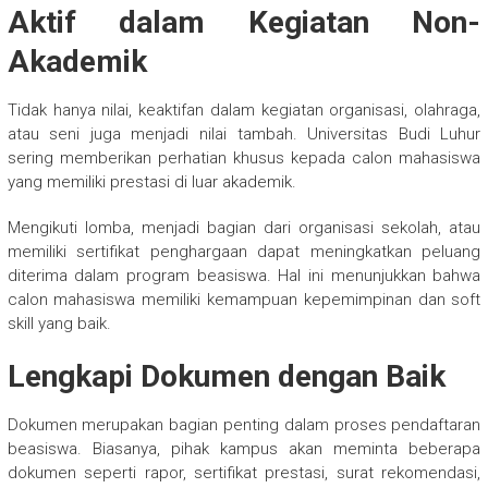
Aktif dalam Kegiatan Non-
Akademik
Tidak hanya nilai, keaktifan dalam kegiatan organisasi, olahraga,
atau seni juga menjadi nilai tambah. Universitas Budi Luhur
sering memberikan perhatian khusus kepada calon mahasiswa
yang memiliki prestasi di luar akademik.
Mengikuti lomba, menjadi bagian dari organisasi sekolah, atau
memiliki sertifikat penghargaan dapat meningkatkan peluang
diterima dalam program beasiswa. Hal ini menunjukkan bahwa
calon mahasiswa memiliki kemampuan kepemimpinan dan soft
skill yang baik.
Lengkapi Dokumen dengan Baik
Dokumen merupakan bagian penting dalam proses pendaftaran
beasiswa. Biasanya, pihak kampus akan meminta beberapa
dokumen seperti rapor, sertifikat prestasi, surat rekomendasi,