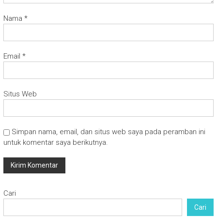
Nama
*
Email
*
Situs Web
Simpan nama, email, dan situs web saya pada peramban ini
untuk komentar saya berikutnya.
Cari
Cari