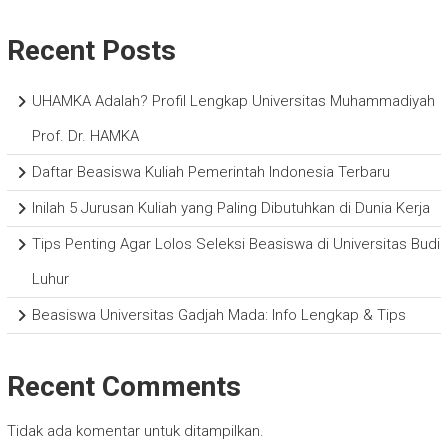
Recent Posts
UHAMKA Adalah? Profil Lengkap Universitas Muhammadiyah
Prof. Dr. HAMKA
Daftar Beasiswa Kuliah Pemerintah Indonesia Terbaru
Inilah 5 Jurusan Kuliah yang Paling Dibutuhkan di Dunia Kerja
Tips Penting Agar Lolos Seleksi Beasiswa di Universitas Budi
Luhur
Beasiswa Universitas Gadjah Mada: Info Lengkap & Tips
Recent Comments
Tidak ada komentar untuk ditampilkan.