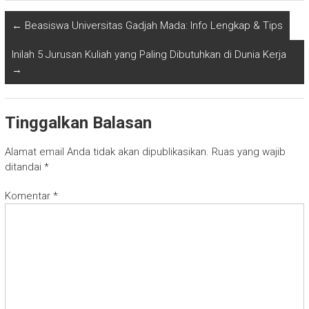
←
Beasiswa Universitas Gadjah Mada: Info Lengkap & Tips
Inilah 5 Jurusan Kuliah yang Paling Dibutuhkan di Dunia Kerja
→
Tinggalkan Balasan
Alamat email Anda tidak akan dipublikasikan.
Ruas yang wajib
ditandai
*
Komentar
*