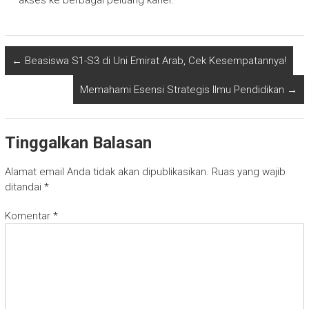
akses ke berbagai peluang karier.
←
Beasiswa S1-S3 di Uni Emirat Arab, Cek Kesempatannya!
Memahami Esensi Strategis Ilmu Pendidikan
→
Tinggalkan Balasan
Alamat email Anda tidak akan dipublikasikan.
Ruas yang wajib
ditandai
*
Komentar
*